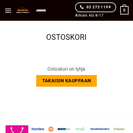
Skip
02 272 1199
0
to
Arkisin. klo 8-17
content
OSTOSKORI
Ostoskori on tyhjä.
TAKAISIN KAUPPAAN