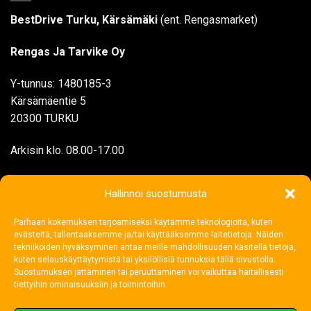
BestDrive Turku, Kärsämäki
(ent. Rengasmarket)
Rengas Ja Tarvike Oy
Y-tunnus: 1480185-3
Kärsämäentie 5
20300 TURKU
Arkisin klo. 08.00-17.00
myynti@rengasjatarvike.com
Hallinnoi suostumusta
Parhaan kokemuksen tarjoamiseksi käytämme teknologioita, kuten
02 272 1199
evästeitä, tallentaaksemme ja/tai käyttääksemme laitetietoja. Näiden
tekniikoiden hyväksyminen antaa meille mahdollisuuden käsitellä tietoja,
kuten selauskäyttäytymistä tai yksilöllisiä tunnuksia tällä sivustolla.
Suostumuksen jättäminen tai peruuttaminen voi vaikuttaa haitallisesti
tiettyihin ominaisuuksiin ja toimintoihin.