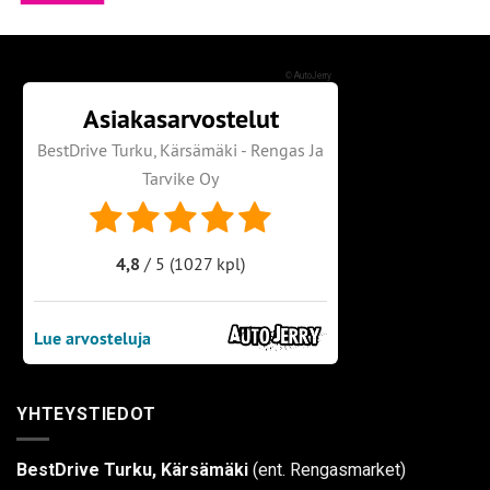
©
AutoJerry
YHTEYSTIEDOT
BestDrive Turku, Kärsämäki
(ent. Rengasmarket)