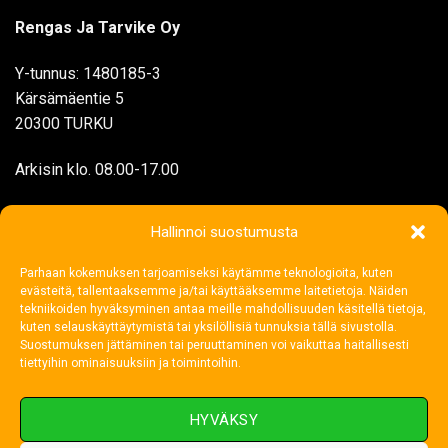
Rengas Ja Tarvike Oy
Y-tunnus: 1480185-3
Kärsämäentie 5
20300 TURKU
Arkisin klo. 08.00-17.00
myynti@rengasjatarvike.com
Hallinnoi suostumusta
Parhaan kokemuksen tarjoamiseksi käytämme teknologioita, kuten
02 272 1199
evästeitä, tallentaaksemme ja/tai käyttääksemme laitetietoja. Näiden
tekniikoiden hyväksyminen antaa meille mahdollisuuden käsitellä tietoja,
kuten selauskäyttäytymistä tai yksilöllisiä tunnuksia tällä sivustolla.
Suostumuksen jättäminen tai peruuttaminen voi vaikuttaa haitallisesti
tiettyihin ominaisuuksiin ja toimintoihin.
HYVÄKSY