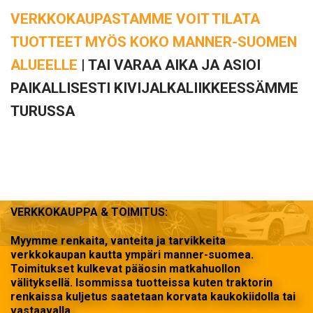
VERKKOKAUPASTAMME VOIT TILATA
TUOTTEET MYÖS KOKO MANNER-SUOMEN
ALUEELLE
| TAI VARAA AIKA JA ASIOI
PAIKALLISESTI KIVIJALKALIIKKEESSÄMME
TURUSSA
VERKKOKAUPPA & TOIMITUS:
Myymme renkaita, vanteita ja tarvikkeita
verkkokaupan kautta ympäri manner-suomea.
Toimitukset kulkevat pääosin matkahuollon
välityksellä. Isommissa tuotteissa kuten traktorin
renkaissa kuljetus saatetaan korvata kaukokiidolla tai
vastaavalla.