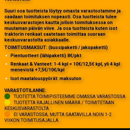
Suuri osa tuotteista löytyy omasta varastostamme ja
saadaan toimituksen nopeasti. Osa tuotteista tulee
keskusvarastojen kautta jolloin toimituksessa on
muutaman päivän viive. Ja osa tuotteista kuten isot
traktorin renkaat saatetaan toimittaa suoraan
keskusvarastolta asiakkaalle.
TOIMITUSMAKSUT: (bussipaketti / jakopaketti)
Pientuotteet (lähipaketti) 8€/pkt
Renkaat & Vanteet: 1-4 kpl = 10€/12,5€ kpl, yli 4 kpl
menevistä +7,5€/10€/kpl
Isot maatalouspyörät: maksuton
VARASTOTILANNE:
TUOTETTA TOIMIPISTEEMME OMASSA VARASTOSSA
TUOTETTA RAJALLINEN MÄÄRÄ / TOIMITETAAN
KESKUSVARASTOLTA
EI VARASTOSSA, MUTTA SAATAVILLA NOIN 1-2
VIIKON TOIMITUSAJALLA.