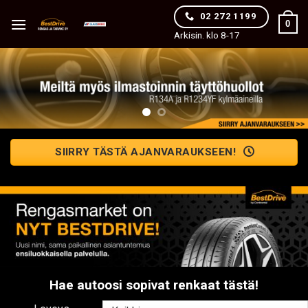
Skip
02 272 1199
0
to
Arkisin. klo 8-17
content
SIIRRY TÄSTÄ AJANVARAUKSEEN!
Hae autoosi sopivat renkaat tästä!