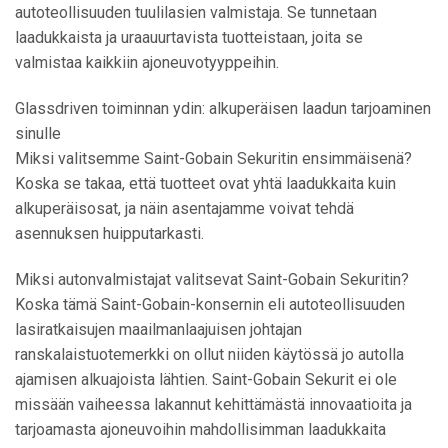
autoteollisuuden tuulilasien valmistaja. Se tunnetaan
laadukkaista ja uraauurtavista tuotteistaan, joita se
valmistaa kaikkiin ajoneuvotyyppeihin.
Glassdriven toiminnan ydin: alkuperäisen laadun tarjoaminen
sinulle
Miksi valitsemme Saint-Gobain Sekuritin ensimmäisenä?
Koska se takaa, että tuotteet ovat yhtä laadukkaita kuin
alkuperäisosat, ja näin asentajamme voivat tehdä
asennuksen huipputarkasti.
Miksi autonvalmistajat valitsevat Saint-Gobain Sekuritin?
Koska tämä Saint-Gobain-konsernin eli autoteollisuuden
lasiratkaisujen maailmanlaajuisen johtajan
ranskalaistuotemerkki on ollut niiden käytössä jo autolla
ajamisen alkuajoista lähtien. Saint-Gobain Sekurit ei ole
missään vaiheessa lakannut kehittämästä innovaatioita ja
tarjoamasta ajoneuvoihin mahdollisimman laadukkaita