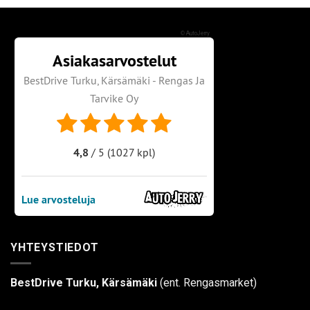
©
AutoJerry
YHTEYSTIEDOT
BestDrive Turku, Kärsämäki
(ent. Rengasmarket)