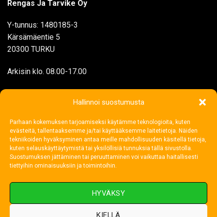
Rengas Ja Tarvike Oy
Y-tunnus: 1480185-3
Kärsämäentie 5
20300 TURKU
Arkisin klo. 08.00-17.00
myynti@rengasjatarvike.com
Hallinnoi suostumusta
Parhaan kokemuksen tarjoamiseksi käytämme teknologioita, kuten
02 272 1199
evästeitä, tallentaaksemme ja/tai käyttääksemme laitetietoja. Näiden
tekniikoiden hyväksyminen antaa meille mahdollisuuden käsitellä tietoja,
kuten selauskäyttäytymistä tai yksilöllisiä tunnuksia tällä sivustolla.
Suostumuksen jättäminen tai peruuttaminen voi vaikuttaa haitallisesti
tiettyihin ominaisuuksiin ja toimintoihin.
HYVÄKSY
KIELLÄ