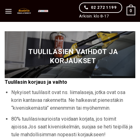
Skip
02 272 1199
0
to
Arkisin. klo 8-17
content
TUULILASIEN VAIHDOT JA
KORJAUKSET
Tuulilasin korjaus ja vaihto
Nykyiset tuulilasit ovat ns. liimalaseja, jotka ovat osa
korin kantavaa rakennetta. Ne halkeavat pienestäkin
“kiveniskemästä” ennenmmin tai myöhemmin.
80% tuulilasivaurioista voidaan korjata, jos toimit
ajoissa.Jos saat kiveniskelmän, suojaa se heti teipillä ja
tule mahdollisimman nopeasti korjaukseen!