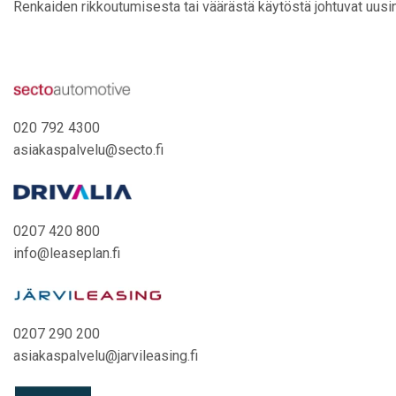
Renkaiden rikkoutumisesta tai väärästä käytöstä johtuvat uusi
020 792 4300
asiakaspalvelu@secto.fi
0207 420 800
info@leaseplan.fi
0207 290 200
asiakaspalvelu@jarvileasing.fi