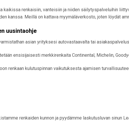
ta kaikissa renkaisiin, vanteisiin ja niiden säilytyspalveluihin l
den kanssa. Meillä on kattava myymäläverkosto, joten löydät amm
en uusintaohje
armistathan asian yrityksesi autovastaavalta tai asiakaspalvelus
etään ensisijaisesti merkkirenkaita Continental, Michelin, Goody
toon renkaan kulutuspinnan vaikutuksesta ajamisen turvallisuutee
tarkistamme renkaiden kunnon ja pyydämme laskutusluvan sinun Le