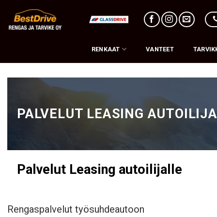
Skip
to
content
RENKAAT
VANTEET
TARVIK
PALVELUT LEASING AUTOILIJ
Palvelut Leasing autoilijalle
Rengaspalvelut työsuhdeautoon