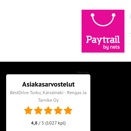
©
AutoJerry