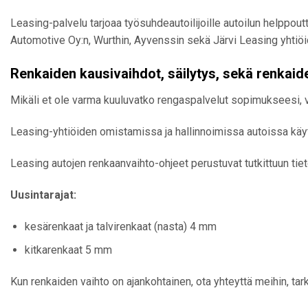
Leasing-palvelu tarjoaa työsuhdeautoilijoille autoilun helppout
Automotive Oy:n, Wurthin, Ayvenssin sekä Järvi Leasing yhtiöi
Renkaiden kausivaihdot, säilytys, sekä renkaid
Mikäli et ole varma kuuluvatko rengaspalvelut sopimukseesi, v
Leasing-yhtiöiden omistamissa ja hallinnoimissa autoissa käyt
Leasing autojen renkaanvaihto-ohjeet perustuvat tutkittuun tie
Uusintarajat:
kesärenkaat ja talvirenkaat (nasta) 4 mm
kitkarenkaat 5 mm
Kun renkaiden vaihto on ajankohtainen, ota yhteyttä meihin, 