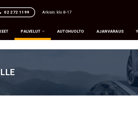
Arkisin. klo 8-17
02 272 1199
KEET
PALVELUT
AUTOHUOLTO
AJANVARAUS
ALLE