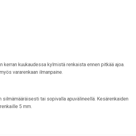
tään kerran kuukaudessa kylmistä renkaista ennen pitkää ajoa.
ti myös vararenkaan ilmanpaine.
n silmämääräisesti tai sopivalla apuvälineellä. Kesärenkaiden
irenkaille 5 mm.