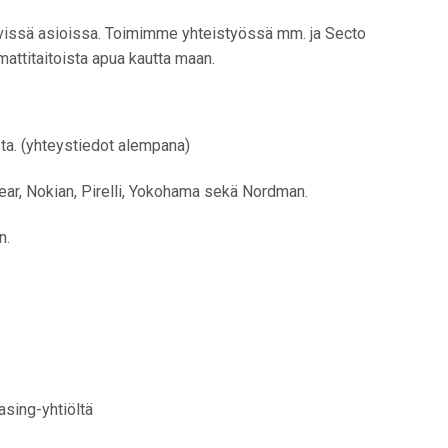
iittyvissä asioissa. Toimimme yhteistyössä mm. ja Secto
attitaitoista apua kautta maan.
ta. (yhteystiedot alempana)
ear, Nokian, Pirelli, Yokohama sekä Nordman.
n.
asing-yhtiöltä