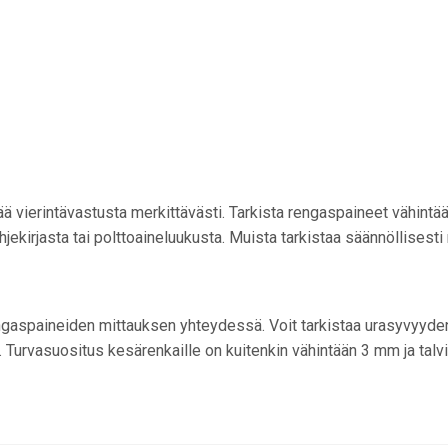
isää vierintävastusta merkittävästi. Tarkista rengaspaineet vähin
hjekirjasta tai polttoaineluukusta. Muista tarkistaa säännöllises
rengaspaineiden mittauksen yhteydessä. Voit tarkistaa urasyvyyde
 Turvasuositus kesärenkaille on kuitenkin vähintään 3 mm ja talv