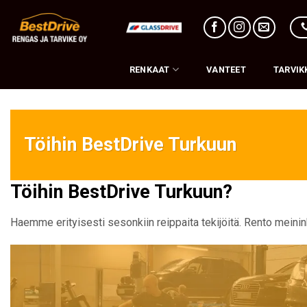
Skip
to
content
RENKAAT
VANTEET
TARVIK
Töihin BestDrive Turkuun
Töihin BestDrive Turkuun?
Haemme erityisesti sesonkiin reippaita tekijöitä. Rento meininki,