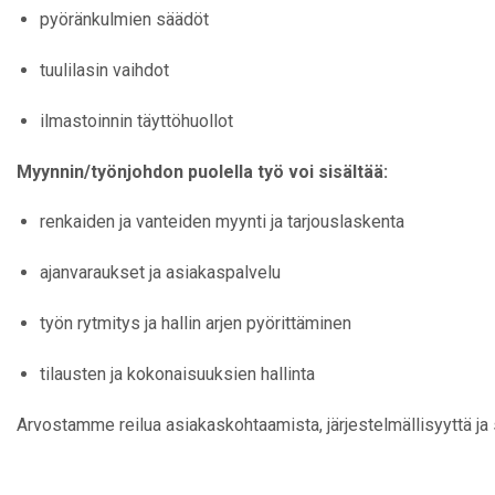
pyöränkulmien säädöt
tuulilasin vaihdot
ilmastoinnin täyttöhuollot
Myynnin/työnjohdon puolella työ voi sisältää:
renkaiden ja vanteiden myynti ja tarjouslaskenta
ajanvaraukset ja asiakaspalvelu
työn rytmitys ja hallin arjen pyörittäminen
tilausten ja kokonaisuuksien hallinta
Arvostamme reilua asiakaskohtaamista, järjestelmällisyyttä ja 