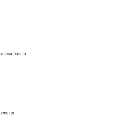
n ymmärtämistä
okemusta