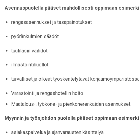
Asennuspuolella pääset mahdollisesti oppimaan esimerki
rengasasennukset ja tasapainotukset
pyöränkulmien säädöt
tuulilasin vaihdot
ilmastointihuollot
turvalliset ja oikeat työskentelytavat korjaamoympäristöss
Varastointi ja rengashotellin hoito
Maatalous-, työkone- ja pienkonerenkaiden asennukset.
Myynnin ja työnjohdon puolella pääset oppimaan esimerki
asiakaspalvelua ja ajanvarausten käsittelyä