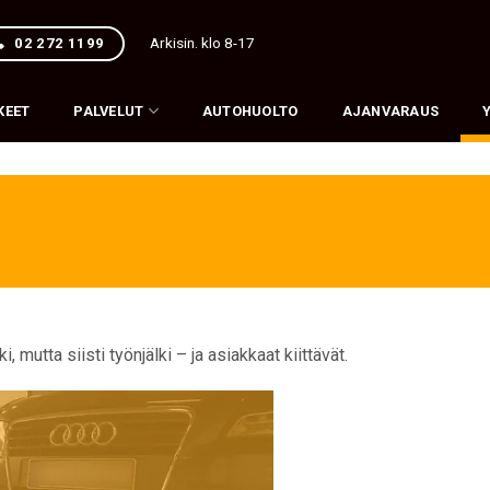
Arkisin. klo 8-17
02 272 1199
KEET
PALVELUT
AUTOHUOLTO
AJANVARAUS
 mutta siisti työnjälki – ja asiakkaat kiittävät.