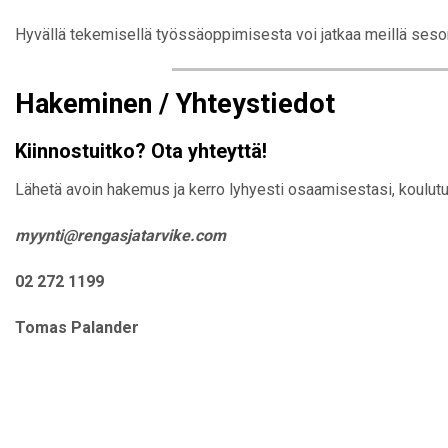
Hyvällä tekemisellä työssäoppimisesta voi jatkaa meillä seson
Hakeminen / Yhteystiedot
Kiinnostuitko? Ota yhteyttä!
Lähetä avoin hakemus ja kerro lyhyesti osaamisestasi, koulutuk
myynti@rengasjatarvike.com
02 272 1199
Tomas Palander