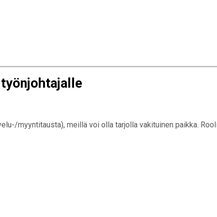
-työnjohtajalle
velu-/myyntitausta), meillä voi olla tarjolla vakituinen paikka. Ro