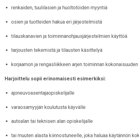
renkaiden, tuulilasien ja huoltotöiden myyntiä
osien ja tuotteiden hakua eri järjestelmistä
tilauskanavien ja toiminnanohjausjärjestelmien käyttöä
tarjousten tekemistä ja tilausten käsittelyä
korjaamon ja rengasliikkeen arjen toiminnan kokonaisuude
Harjoittelu sopii erinomaisesti esimerkiksi:
ajoneuvoasentajaopiskelijalle
varaosamyyjän koulutusta käyvälle
autoalan tai teknisen alan opiskelijalle
tai muuten alasta kiinnostuneelle, joka haluaa käytännön k