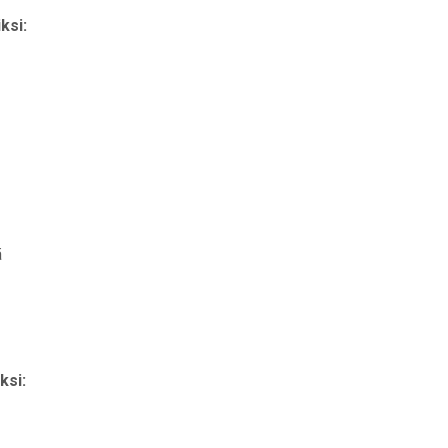
ksi:
ä
ksi: