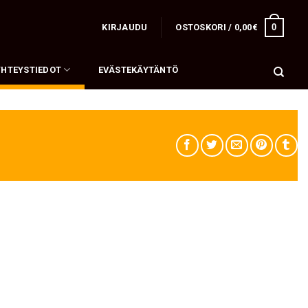
0
KIRJAUDU
OSTOSKORI /
0,00
€
YHTEYSTIEDOT
EVÄSTEKÄYTÄNTÖ