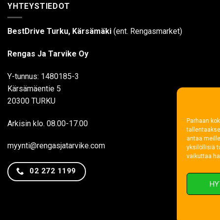
YHTEYSTIEDOT
BestDrive Turku, Kärsämäki
(ent. Rengasmarket)
Rengas Ja Tarvike Oy
Y-tunnus: 1480185-3
Kärsämäentie 5
20300 TURKU
Parhaan kok
Arkisin klo. 08.00-17.00
tallentaaks
antaa meille
myynti@rengasjatarvike.com
yksilöllisiä
vaikuttaa hai
02 272 1199
HY