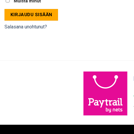
Muista minut
KIRJAUDU SISÄÄN
Salasana unohtunut?