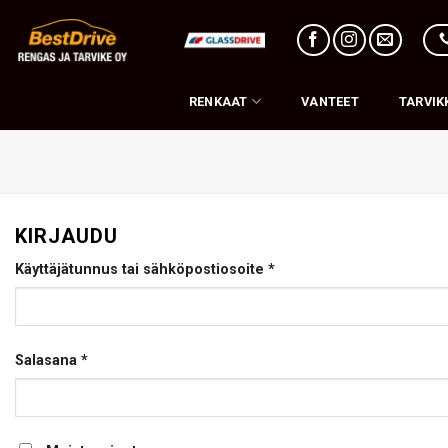
Skip
to
content
RENKAAT
VANTEET
TARVIK
KIRJAUDU
Vaaditaan
Käyttäjätunnus tai sähköpostiosoite
*
Vaaditaan
Salasana
*