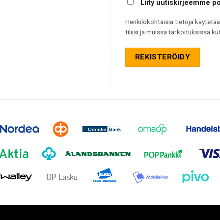
Liity uutiskirjeemme pos
Henkilökohtaisia tietoja käytet
tiliisi ja muissa tarkoituksissa k
REKISTERÖIDY