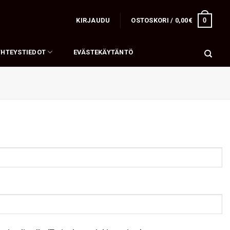
0
KIRJAUDU
OSTOSKORI /
0,00
€
YHTEYSTIEDOT
EVÄSTEKÄYTÄNTÖ
n