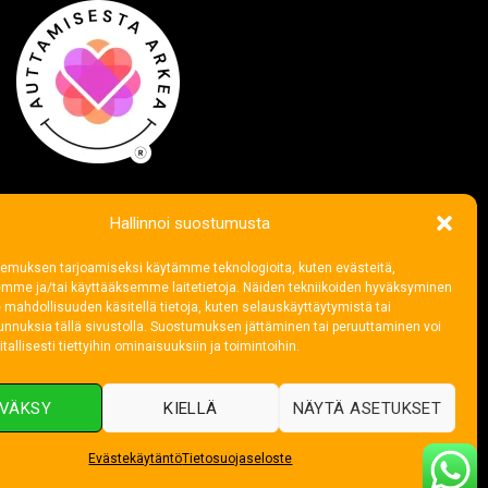
Hallinnoi suostumusta
emuksen tarjoamiseksi käytämme teknologioita, kuten evästeitä,
emme ja/tai käyttääksemme laitetietoja. Näiden tekniikoiden hyväksyminen
 mahdollisuuden käsitellä tietoja, kuten selauskäyttäytymistä tai
 tunnuksia tällä sivustolla. Suostumuksen jättäminen tai peruuttaminen voi
tallisesti tiettyihin ominaisuuksiin ja toimintoihin.
VÄKSY
KIELLÄ
NÄYTÄ ASETUKSET
Evästekäytäntö
Tietosuojaseloste
Visa
MasterCard
Cre