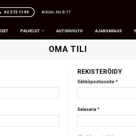
Arkisin. klo 8-17
02 272 1199
KEET
PALVELUT
AUTOHUOLTO
AJANVARAUS
OMA TILI
REKISTERÖIDY
Vaaditaa
Sähköpostiosoite
*
Vaaditaan
Salasana
*