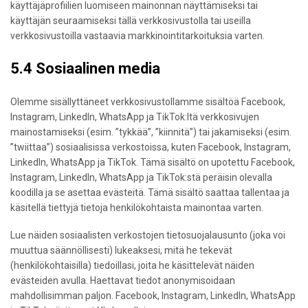
käyttäjäprofiilien luomiseen mainonnan näyttämiseksi tai
käyttäjän seuraamiseksi tällä verkkosivustolla tai useilla
verkkosivustoilla vastaavia markkinointitarkoituksia varten.
5.4 Sosiaalinen media
Olemme sisällyttäneet verkkosivustollamme sisältöä Facebook,
Instagram, LinkedIn, WhatsApp ja TikTok:ltä verkkosivujen
mainostamiseksi (esim. ”tykkää”, ”kiinnitä”) tai jakamiseksi (esim.
”twiittaa”) sosiaalisissa verkostoissa, kuten Facebook, Instagram,
LinkedIn, WhatsApp ja TikTok. Tämä sisältö on upotettu Facebook,
Instagram, LinkedIn, WhatsApp ja TikTok:stä peräisin olevalla
koodilla ja se asettaa evästeitä. Tämä sisältö saattaa tallentaa ja
käsitellä tiettyjä tietoja henkilökohtaista mainontaa varten.
Lue näiden sosiaalisten verkostojen tietosuojalausunto (joka voi
muuttua säännöllisesti) lukeaksesi, mitä he tekevät
(henkilökohtaisilla) tiedoillasi, joita he käsittelevät näiden
evästeiden avulla. Haettavat tiedot anonymisoidaan
mahdollisimman paljon. Facebook, Instagram, LinkedIn, WhatsApp