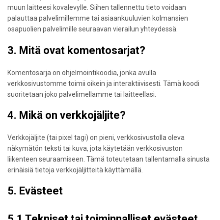
muun laitteesi kovalevylle. Siihen tallennettu tieto voidaan
palauttaa palvelimillemme tai asiaankuuluvien kolmansien
osapuolien palvelimille seuraavan vierailun yhteydessä.
3. Mitä ovat komentosarjat?
Komentosarja on ohjelmointikoodia, jonka avulla
verkkosivustomme toimii oikein ja interaktiivisesti. Tämä koodi
suoritetaan joko palvelimellamme tai laitteellasi.
4. Mikä on verkkojäljite?
Verkkojäljite (tai pixel tagi) on pieni, verkkosivustolla oleva
näkymätön teksti tai kuva, jota käytetään verkkosivuston
liikenteen seuraamiseen. Tämä toteutetaan tallentamalla sinusta
erinäisiä tietoja verkkojäljitteitä käyttämällä.
5. Evästeet
5.1 Tekniset tai toiminnalliset evästeet