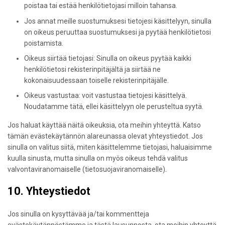
poistaa tai estää henkilötietojasi milloin tahansa.
Jos annat meille suostumuksesi tietojesi käsittelyyn, sinulla
on oikeus peruuttaa suostumuksesi ja pyytää henkilötietosi
poistamista.
Oikeus siirtää tietojasi: Sinulla on oikeus pyytää kaikki
henkilötietosi rekisterinpitäjältä ja siirtää ne
kokonaisuudessaan toiselle rekisterinpitäjälle.
Oikeus vastustaa: voit vastustaa tietojesi käsittelyä.
Noudatamme tätä, ellei käsittelyyn ole perusteltua syytä.
Jos haluat käyttää näitä oikeuksia, ota meihin yhteyttä. Katso
tämän evästekäytännön alareunassa olevat yhteystiedot. Jos
sinulla on valitus siitä, miten käsittelemme tietojasi, haluaisimme
kuulla sinusta, mutta sinulla on myös oikeus tehdä valitus
valvontaviranomaiselle (tietosuojaviranomaiselle).
10. Yhteystiedot
Jos sinulla on kysyttävää ja/tai kommentteja
evästekäytännöstämme ja tästä lausunnosta, ota meihin yhteyttä