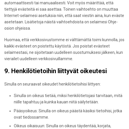
automaattisesti tai manuaalisesti. Voit myös määrittää, että
tiettyjä evästeitä ei saa asettaa. Toinen vaihtoehto on muuttaa
Internet-selaimesi asetuksia niin, että saat viestin aina, kun eväste
asetetaan. Lisätietoja näistä vaihtoehdoista on selaimesi Ohje-
osion ohjeissa.
Huomaa, että verkkosivustomme ei välttämättä toimi kunnolla, jos
kaikki evästeet on poistettu käytöstä. Jos poistat evästeet
selaimestasi, ne sijoitetaan uudelleen suostumuksesi jälkeen, kun
vierailet uudelleen verkkosivuillamme.
9. Henkilötietoihin liittyvät oikeutesi
Sinulla on seuraavat oikeudet henkilötietoihisi liittyen:
Sinulla on oikeus tietää, miksi henkilötietojasi tarvitaan, mitä
niille tapahtuu ja kuinka kauan niitä säilytetään.
Pääsyoikeus: Sinulla on oikeus päästä käsiksi tietoihisi, jotka
ovat tiedossamme.
Oikeus oikaisuun: Sinulla on oikeus täydentää, korjata,