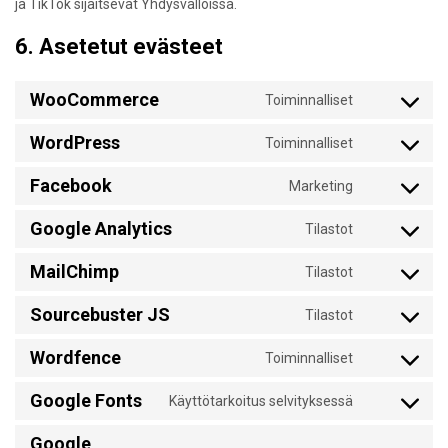
ja TikTok sijaitsevat Yhdysvalloissa.
6. Asetetut evästeet
WooCommerce
Toiminnalliset
Consent
to
WordPress
Toiminnalliset
service
Consent
woocommer
to
Facebook
Marketing
service
Consent
wordpress
to
Google Analytics
Tilastot
service
Consent
facebook
to
MailChimp
Tilastot
service
Consent
google-
to
Sourcebuster JS
Tilastot
analytics
service
Consent
mailchimp
to
Wordfence
Toiminnalliset
service
Consent
sourcebuste
to
Google Fonts
Käyttötarkoitus selvityksessä
js
service
Consent
wordfence
to
Google
service