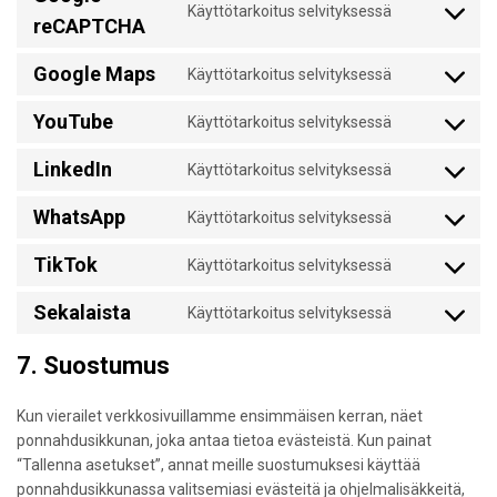
Käyttötarkoitus selvityksessä
Consent
google-
reCAPTCHA
to
fonts
service
Google Maps
Käyttötarkoitus selvityksessä
Consent
google-
to
recaptcha
YouTube
Käyttötarkoitus selvityksessä
service
Consent
google-
to
LinkedIn
Käyttötarkoitus selvityksessä
maps
service
Consent
youtube
to
WhatsApp
Käyttötarkoitus selvityksessä
service
Consent
linkedin
to
TikTok
Käyttötarkoitus selvityksessä
service
Consent
whatsapp
to
Sekalaista
Käyttötarkoitus selvityksessä
service
Consent
tiktok
to
7. Suostumus
service
sekalaista
Kun vierailet verkkosivuillamme ensimmäisen kerran, näet
ponnahdusikkunan, joka antaa tietoa evästeistä. Kun painat
“Tallenna asetukset”, annat meille suostumuksesi käyttää
ponnahdusikkunassa valitsemiasi evästeitä ja ohjelmalisäkkeitä,