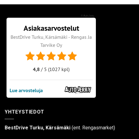
©
AutoJerry
YHTEYSTIEDOT
BestDrive Turku, Kärsämäki
(ent. Rengasmarket)