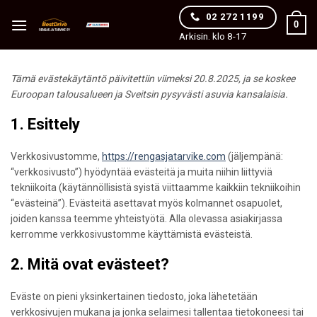
Skip
02 272 1199
0
to
Arkisin. klo 8-17
content
Tämä evästekäytäntö päivitettiin viimeksi 20.8.2025, ja se koskee
Euroopan talousalueen ja Sveitsin pysyvästi asuvia kansalaisia.
1. Esittely
Verkkosivustomme,
https://rengasjatarvike.com
(jäljempänä:
“verkkosivusto”) hyödyntää evästeitä ja muita niihin liittyviä
tekniikoita (käytännöllisistä syistä viittaamme kaikkiin tekniikoihin
“evästeinä”). Evästeitä asettavat myös kolmannet osapuolet,
joiden kanssa teemme yhteistyötä. Alla olevassa asiakirjassa
kerromme verkkosivustomme käyttämistä evästeistä.
2. Mitä ovat evästeet?
Eväste on pieni yksinkertainen tiedosto, joka lähetetään
verkkosivujen mukana ja jonka selaimesi tallentaa tietokoneesi tai