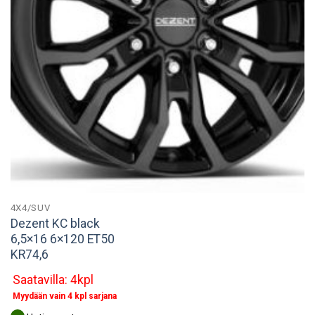
4X4/SUV
Dezent KC black
6,5×16 6×120 ET50
KR74,6
Saatavilla: 4kpl
Myydään vain 4 kpl sarjana