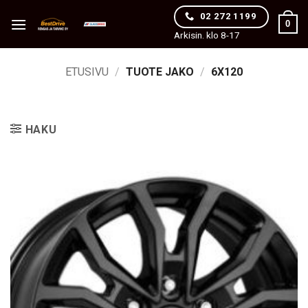
Skip
02 272 1199
0
to
Arkisin. klo 8-17
content
ETUSIVU
/
TUOTE JAKO
/
6X120
HAKU