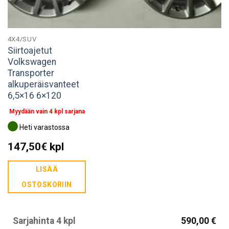
4X4/SUV
Siirtoajetut
Volkswagen
Transporter
alkuperäisvanteet
6,5×16 6×120
Myydään vain 4 kpl sarjana
Heti varastossa
147,50
€
kpl
LISÄÄ
OSTOSKORIIN
Sarjahinta 4 kpl
590,00 €