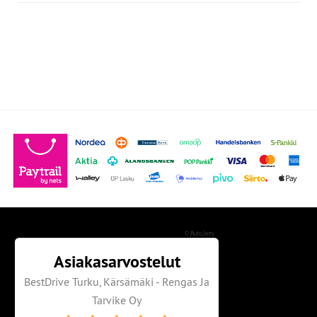
©
AutoJerry