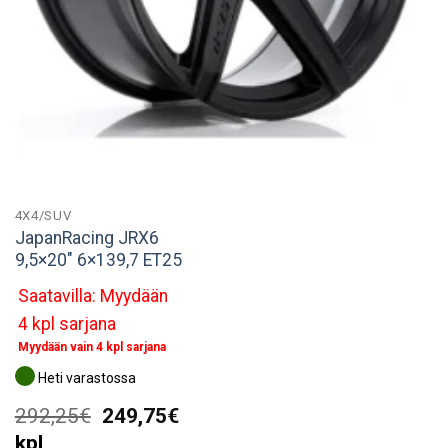
4X4/SUV
JapanRacing JRX6
9,5×20″ 6×139,7 ET25
Saatavilla: Myydään
4 kpl sarjana
Myydään vain 4 kpl sarjana
Heti varastossa
Alkuperäinen
Nykyinen
292,25
€
249,75
€
hinta
hinta
kpl