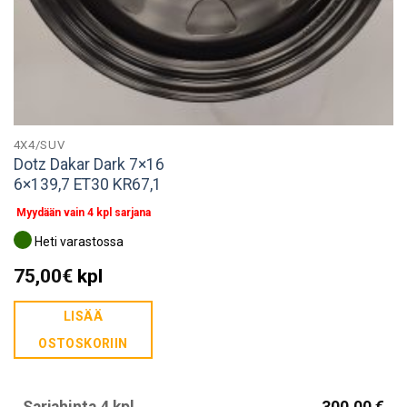
4X4/SUV
Dotz Dakar Dark 7×16
6×139,7 ET30 KR67,1
Myydään vain 4 kpl sarjana
Heti varastossa
75,00
€
kpl
LISÄÄ
OSTOSKORIIN