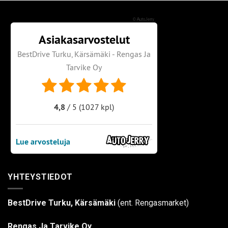
©
AutoJerry
YHTEYSTIEDOT
BestDrive Turku, Kärsämäki
(ent. Rengasmarket)
Rengas Ja Tarvike Oy