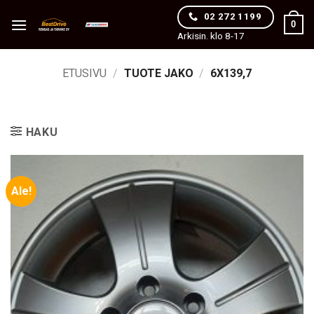
Skip
02 272 1199
0
to
Arkisin. klo 8-17
content
ETUSIVU
/
TUOTE JAKO
/
6X139,7
HAKU
Ale!