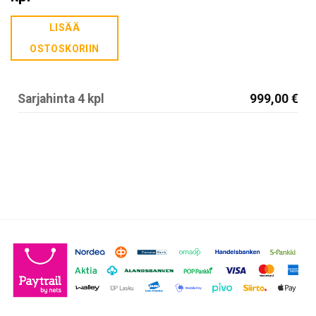
oli:
on:
LISÄÄ
292,25€.
249,75€.
OSTOSKORIIN
Sarjahinta 4 kpl
999,00 €