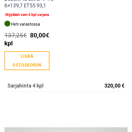
6×139,7 ET55 93,1
Myydään vain 4 kpl sarjana
Heti varastossa
Alkuperäinen
Nykyinen
137,25
€
80,00
€
hinta
hinta
kpl
oli:
on:
LISÄÄ
137,25€.
80,00€.
OSTOSKORIIN
Sarjahinta 4 kpl
320,00 €