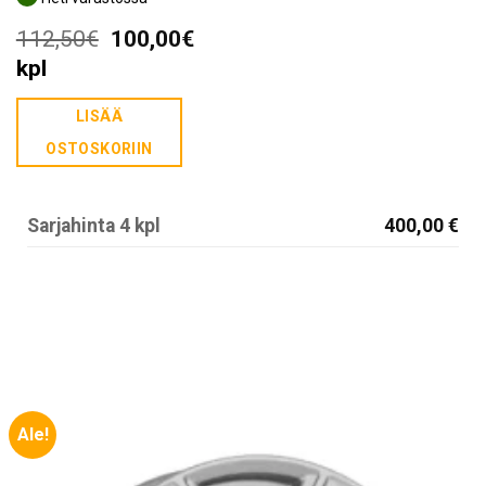
Alkuperäinen
Nykyinen
112,50
€
100,00
€
hinta
hinta
kpl
oli:
on:
LISÄÄ
112,50€.
100,00€.
OSTOSKORIIN
Sarjahinta 4 kpl
400,00 €
Ale!