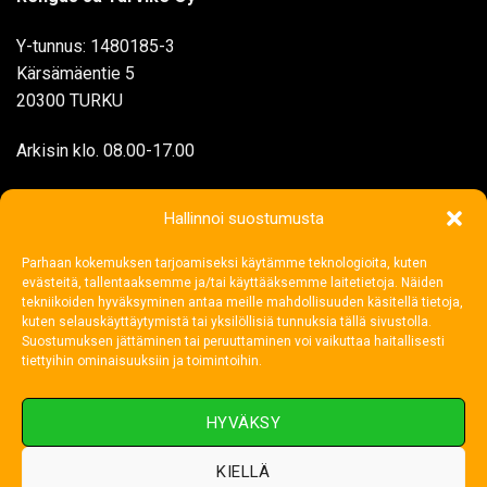
Y-tunnus: 1480185-3
Kärsämäentie 5
20300 TURKU
Arkisin klo. 08.00-17.00
myynti@rengasjatarvike.com
Hallinnoi suostumusta
Parhaan kokemuksen tarjoamiseksi käytämme teknologioita, kuten
02 272 1199
evästeitä, tallentaaksemme ja/tai käyttääksemme laitetietoja. Näiden
tekniikoiden hyväksyminen antaa meille mahdollisuuden käsitellä tietoja,
kuten selauskäyttäytymistä tai yksilöllisiä tunnuksia tällä sivustolla.
Suostumuksen jättäminen tai peruuttaminen voi vaikuttaa haitallisesti
tiettyihin ominaisuuksiin ja toimintoihin.
HYVÄKSY
KIELLÄ