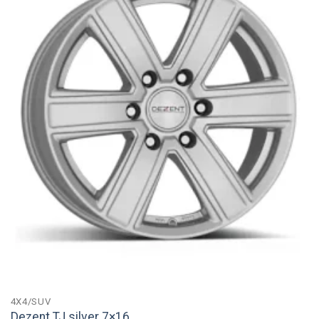
4X4/SUV
Dezent TJ silver 7×16