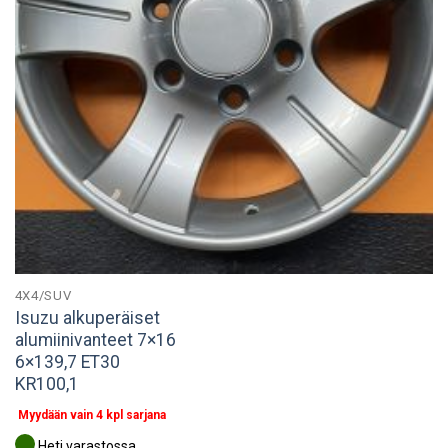
4X4/SUV
Isuzu alkuperäiset
alumiinivanteet 7×16
6×139,7 ET30
KR100,1
Myydään vain 4 kpl sarjana
Heti varastossa