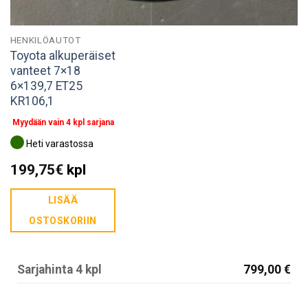
HENKILÖAUTOT
Toyota alkuperäiset
vanteet 7×18
6×139,7 ET25
KR106,1
Myydään vain 4 kpl sarjana
Heti varastossa
199,75
€
kpl
LISÄÄ
OSTOSKORIIN
Sarjahinta 4 kpl
799,00 €