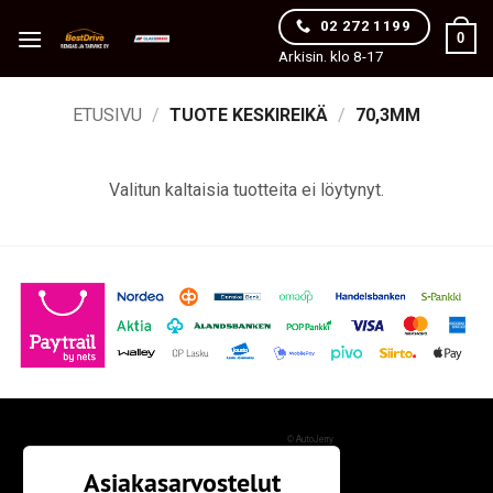
Skip
02 272 1199
0
to
Arkisin. klo 8-17
content
ETUSIVU
/
TUOTE KESKIREIKÄ
/
70,3MM
Valitun kaltaisia tuotteita ei löytynyt.
©
AutoJerry