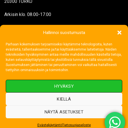
20300 TURKU
Arkisin klo. 08.00-17.00
myynti@rengasjatarvike.com
Hallinnoi suostumusta
Parhaan kokemuksen tarjoamiseksi käytämme teknologioita, kuten
02 272 1199
evästeitä, tallentaaksemme ja/tai käyttääksemme laitetietoja. Näiden
tekniikoiden hyväksyminen antaa meille mahdollisuuden käsitellä tietoja,
kuten selauskäyttäytymistä tai yksilöllisiä tunnuksia tällä sivustolla.
Suostumuksen jättäminen tai peruuttaminen voi vaikuttaa haitallisesti
tiettyihin ominaisuuksiin ja toimintoihin.
HYVÄKSY
KIELLÄ
NÄYTÄ ASETUKSET
Visa
MasterCard
Credit
Card
Evästekäytäntö
Tietosuojaseloste
Copyright 2026 ©
Rengas ja Tarvike Oy