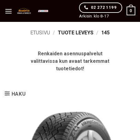
Skip
02 272 1199
0
to
Arkisin. klo 8-17
content
ETUSIVU
/
TUOTE LEVEYS
/
145
Renkaiden asennuspalvelut
valittavissa kun avaat tarkemmat
tuotetiedot!
HAKU