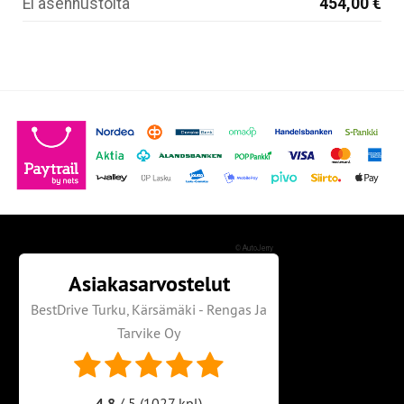
Ei asennustöitä
454,00 €
©
AutoJerry