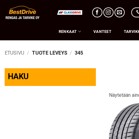
Skip
to
content
RENKAAT
VANTEET
TARVIK
ETUSIVU
/
TUOTE LEVEYS
/
345
HAKU
Näytetään ain