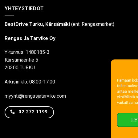
YHTEYSTIEDOT
BestDrive Turku, Kärsämäki
(ent. Rengasmarket)
Rengas Ja Tarvike Oy
Y-tunnus: 1480185-3
Kärsämäentie 5
20300 TURKU
Parhaan kok
Arkisin klo. 08.00-17.00
tallentaaks
antaa meille
myynti@rengasjatarvike.com
yksilöllisiä
vaikuttaa hai
02 272 1199
HY