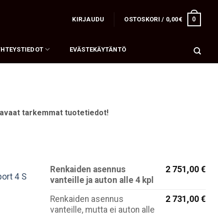
0
KIRJAUDU
OSTOSKORI /
0,00
€
YHTEYSTIEDOT
EVÄSTEKÄYTÄNTÖ
 avaat tarkemmat tuotetiedot!
Renkaiden asennus
2 751,00 €
ort 4 S
vanteille ja auton alle 4 kpl
Renkaiden asennus
2 731,00 €
vanteille, mutta ei auton alle