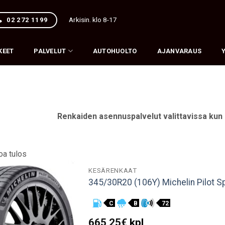
Arkisin. klo 8-17
02 272 1199
KEET
PALVELUT
AUTOHUOLTO
AJANVARAUS
Renkaiden asennuspalvelut valittavissa kun
oa tulos
KESÄRENKAAT
345/30R20 (106Y) Michelin Pilot Sp
C
B
72
665,25
€
kpl