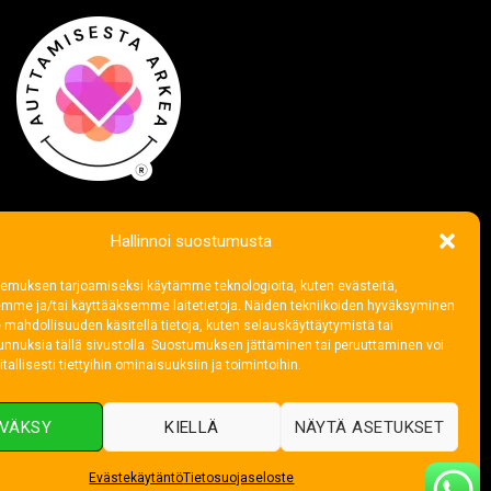
Hallinnoi suostumusta
emuksen tarjoamiseksi käytämme teknologioita, kuten evästeitä,
emme ja/tai käyttääksemme laitetietoja. Näiden tekniikoiden hyväksyminen
 mahdollisuuden käsitellä tietoja, kuten selauskäyttäytymistä tai
 tunnuksia tällä sivustolla. Suostumuksen jättäminen tai peruuttaminen voi
tallisesti tiettyihin ominaisuuksiin ja toimintoihin.
VÄKSY
KIELLÄ
NÄYTÄ ASETUKSET
Evästekäytäntö
Tietosuojaseloste
Visa
MasterCard
Cre