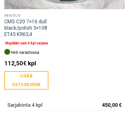
4X4/SUV
CMS C20 7×16 dull
black/polish 5×108
ET45 KR63,4
Myydään vain 4 kpl sarjana
Heti varastossa
112,50
€
kpl
LISÄÄ
OSTOSKORIIN
Sarjahinta 4 kpl
450,00 €