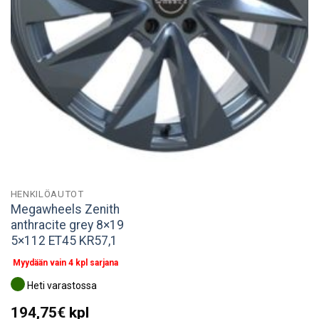
HENKILÖAUTOT
Megawheels Zenith
anthracite grey 8×19
5×112 ET45 KR57,1
Myydään vain 4 kpl sarjana
Heti varastossa
194,75
€
kpl