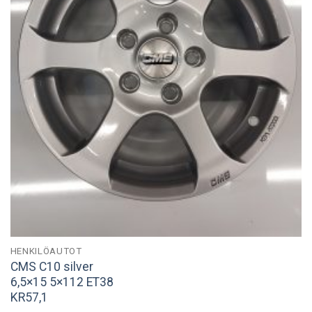
HENKILÖAUTOT
CMS C10 silver
6,5×15 5×112 ET38
KR57,1