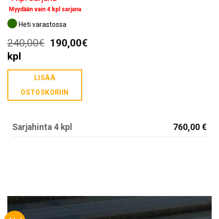
Myydään vain 4 kpl sarjana
Heti varastossa
Alkuperäinen
Nykyinen
240,00
€
190,00
€
hinta
hinta
kpl
oli:
on:
LISÄÄ
240,00€.
190,00€.
OSTOSKORIIN
Sarjahinta 4 kpl
760,00 €