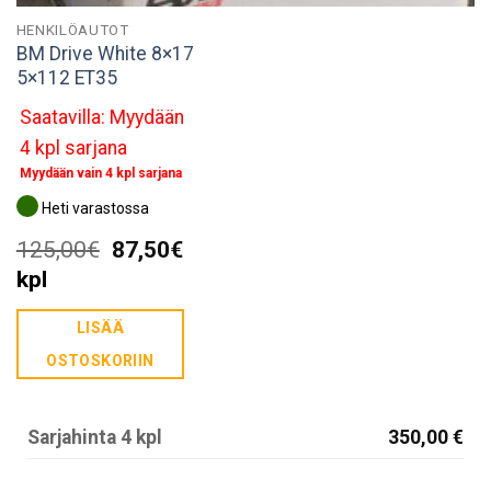
HENKILÖAUTOT
BM Drive White 8×17
5×112 ET35
Saatavilla: Myydään
4 kpl sarjana
Myydään vain 4 kpl sarjana
Heti varastossa
Alkuperäinen
Nykyinen
125,00
€
87,50
€
hinta
hinta
kpl
oli:
on:
LISÄÄ
125,00€.
87,50€.
OSTOSKORIIN
Sarjahinta 4 kpl
350,00 €