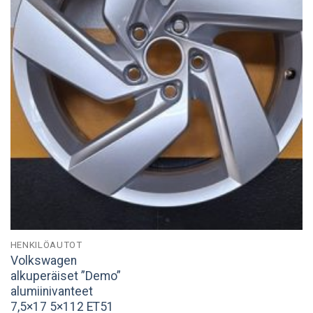
HENKILÖAUTOT
Volkswagen
alkuperäiset ”Demo”
alumiinivanteet
7,5×17 5×112 ET51