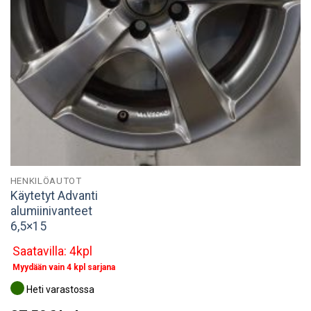
HENKILÖAUTOT
Käytetyt Advanti
alumiinivanteet
6,5×15
Saatavilla: 4kpl
Myydään vain 4 kpl sarjana
Heti varastossa