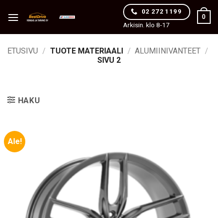
Skip
02 272 1199
0
to
Arkisin. klo 8-17
content
ETUSIVU
/
TUOTE MATERIAALI
/
ALUMIINIVANTEET
/
SIVU 2
HAKU
Ale!