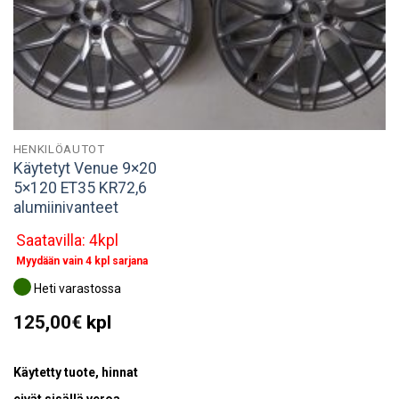
HENKILÖAUTOT
Käytetyt Venue 9×20
5×120 ET35 KR72,6
alumiinivanteet
Saatavilla: 4kpl
Myydään vain 4 kpl sarjana
Heti varastossa
125,00
€
kpl
Käytetty tuote, hinnat
eivät sisällä veroa.