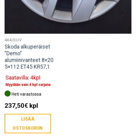
4X4/SUV
Skoda alkuperäiset
”Demo”
alumiinivanteet 8×20
5×112 ET45 KR57,1
Saatavilla: 4kpl
Myydään vain 4 kpl sarjana
Heti varastossa
237,50
€
kpl
LISÄÄ
OSTOSKORIIN