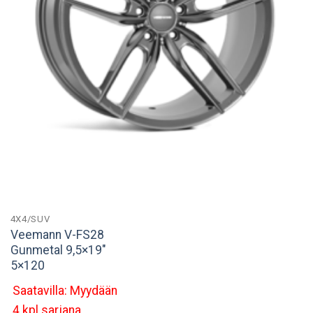
4X4/SUV
Veemann V-FS28
Gunmetal 9,5×19″
5×120
Saatavilla: Myydään
4 kpl sarjana