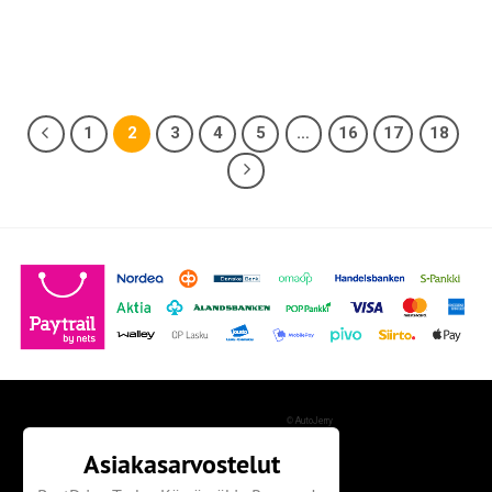
1
2
3
4
5
…
16
17
18
©
AutoJerry