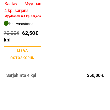
Saatavilla: Myydään
4 kpl sarjana
Myydään vain 4 kpl sarjana
Heti varastossa
Alkuperäinen
Nykyinen
70,00
€
62,50
€
hinta
hinta
kpl
oli:
on:
LISÄÄ
70,00€.
62,50€.
OSTOSKORIIN
Sarjahinta 4 kpl
250,00 €