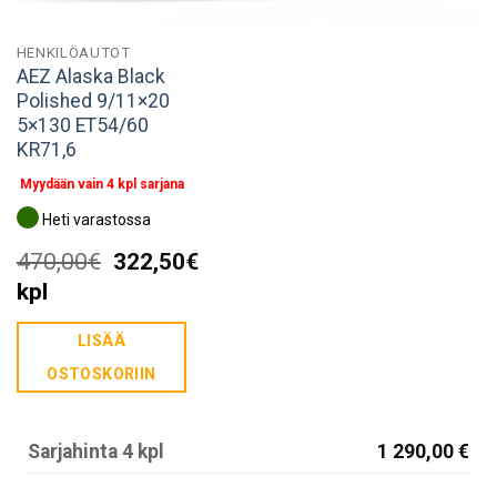
HENKILÖAUTOT
AEZ Alaska Black
Polished 9/11×20
5×130 ET54/60
KR71,6
Myydään vain 4 kpl sarjana
Heti varastossa
Alkuperäinen
Nykyinen
470,00
€
322,50
€
hinta
hinta
kpl
oli:
on:
LISÄÄ
470,00€.
322,50€.
OSTOSKORIIN
Sarjahinta 4 kpl
1 290,00 €