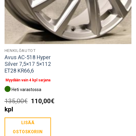
HENKILÖAUTOT
Avus AC-518 Hyper
Silver 7,5×17 5×112
ET28 KR66,6
Myydään vain 4 kpl sarjana
Heti varastossa
Alkuperäinen
Nykyinen
135,00
€
110,00
€
hinta
hinta
kpl
oli:
on:
LISÄÄ
135,00€.
110,00€.
OSTOSKORIIN