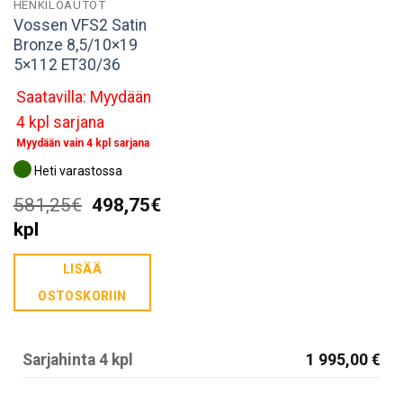
HENKILÖAUTOT
Vossen VFS2 Satin
Bronze 8,5/10×19
5×112 ET30/36
Saatavilla: Myydään
4 kpl sarjana
Myydään vain 4 kpl sarjana
Heti varastossa
Alkuperäinen
Nykyinen
581,25
€
498,75
€
hinta
hinta
kpl
oli:
on:
LISÄÄ
581,25€.
498,75€.
OSTOSKORIIN
Sarjahinta 4 kpl
1 995,00 €