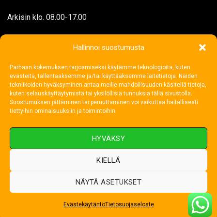
Arkisin klo. 08.00-17.00
myynti@rengasjatarvike.com
Hallinnoi suostumusta
Parhaan kokemuksen tarjoamiseksi käytämme teknologioita, kuten
02 272 1199
evästeitä, tallentaaksemme ja/tai käyttääksemme laitetietoja. Näiden
tekniikoiden hyväksyminen antaa meille mahdollisuuden käsitellä tietoja,
kuten selauskäyttäytymistä tai yksilöllisiä tunnuksia tällä sivustolla.
Suostumuksen jättäminen tai peruuttaminen voi vaikuttaa haitallisesti
tiettyihin ominaisuuksiin ja toimintoihin.
HYVÄKSY
KIELLÄ
NÄYTÄ ASETUKSET
Visa
MasterCard
Credit
Card
Evästekäytäntö
Tietosuojaseloste
Copyright 2026 ©
Rengas ja Tarvike Oy