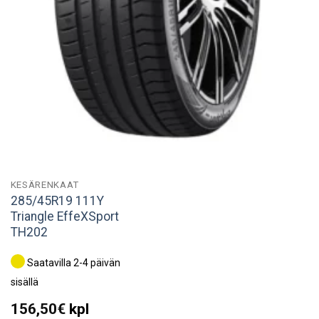
KESÄRENKAAT
285/45R19 111Y
Triangle EffeXSport
TH202
Saatavilla 2-4 päivän
sisällä
156,50
€
kpl