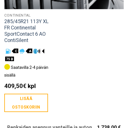
CONTINENTAL
285/45R21 113Y XL
FR Continental
SportContact 6 AO
ContiSilent
C
A
75 B
Saatavilla 2-4 päivän
sisällä
409,50
€
kpl
LISÄÄ
OSTOSKORIIN
Renkaiden asennus vanteille ja auton
1 738,00 €