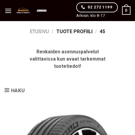
Skip
02 272 1199
0
to
Arkisin. klo 8-17
content
ETUSIVU
/
TUOTE PROFIILI
/
45
Renkaiden asennuspalvelut
valittavissa kun avaat tarkemmat
tuotetiedot!
HAKU