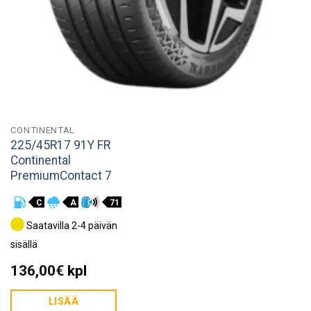
CONTINENTAL
225/45R17 91Y FR
Continental
PremiumContact 7
C
A
71
Saatavilla 2-4 päivän
sisällä
136,00
€
kpl
LISÄÄ