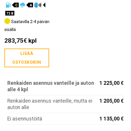
C
A
73 B
Saatavilla 2-4 päivän
sisällä
283,75
€
kpl
LISÄÄ
OSTOSKORIIN
Renkaiden asennus vanteille ja auton
1 225,00 €
alle 4 kpl
Renkaiden asennus vanteille, mutta ei
1 205,00 €
auton alle
Ei asennustöitä
1 135,00 €