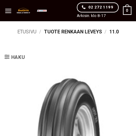
Skip
02 272 1199
0
to
Arkisin. klo 8-17
content
ETUSIVU
/
TUOTE RENKAAN LEVEYS
/
11.0
HAKU