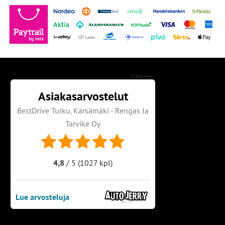
©
AutoJerry