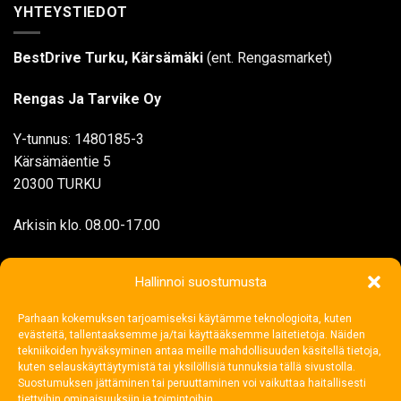
YHTEYSTIEDOT
BestDrive Turku, Kärsämäki
(ent. Rengasmarket)
Rengas Ja Tarvike Oy
Y-tunnus: 1480185-3
Kärsämäentie 5
20300 TURKU
Arkisin klo. 08.00-17.00
myynti@rengasjatarvike.com
Hallinnoi suostumusta
Parhaan kokemuksen tarjoamiseksi käytämme teknologioita, kuten
02 272 1199
evästeitä, tallentaaksemme ja/tai käyttääksemme laitetietoja. Näiden
tekniikoiden hyväksyminen antaa meille mahdollisuuden käsitellä tietoja,
kuten selauskäyttäytymistä tai yksilöllisiä tunnuksia tällä sivustolla.
Suostumuksen jättäminen tai peruuttaminen voi vaikuttaa haitallisesti
tiettyihin ominaisuuksiin ja toimintoihin.