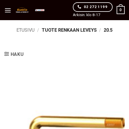
Skip
02 272 1199
0
to
Arkisin. klo 8-17
content
ETUSIVU
/
TUOTE RENKAAN LEVEYS
/
20.5
HAKU