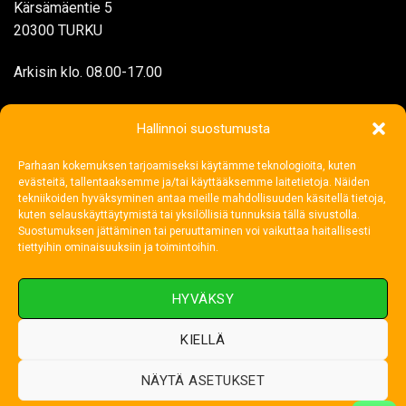
Kärsämäentie 5
20300 TURKU
Arkisin klo. 08.00-17.00
myynti@rengasjatarvike.com
Hallinnoi suostumusta
Parhaan kokemuksen tarjoamiseksi käytämme teknologioita, kuten
02 272 1199
evästeitä, tallentaaksemme ja/tai käyttääksemme laitetietoja. Näiden
tekniikoiden hyväksyminen antaa meille mahdollisuuden käsitellä tietoja,
kuten selauskäyttäytymistä tai yksilöllisiä tunnuksia tällä sivustolla.
Suostumuksen jättäminen tai peruuttaminen voi vaikuttaa haitallisesti
tiettyihin ominaisuuksiin ja toimintoihin.
HYVÄKSY
KIELLÄ
NÄYTÄ ASETUKSET
Visa
MasterCard
Credit