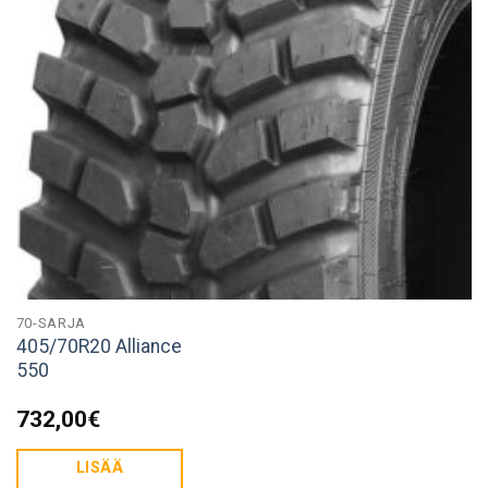
70-SARJA
405/70R20 Alliance
550
732,00
€
LISÄÄ