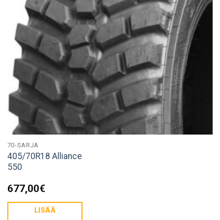
70-SARJA
405/70R18 Alliance
550
677,00
€
LISÄÄ