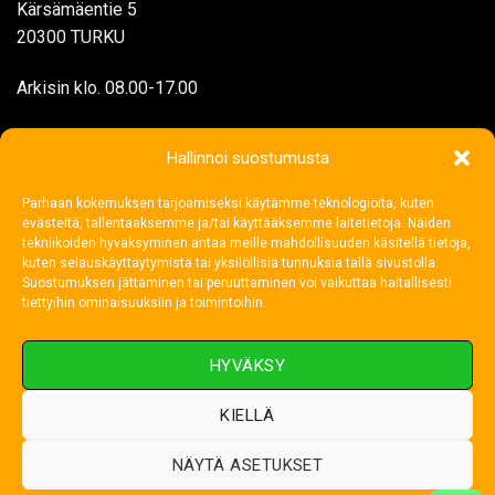
Kärsämäentie 5
20300 TURKU
Arkisin klo. 08.00-17.00
myynti@rengasjatarvike.com
Hallinnoi suostumusta
Parhaan kokemuksen tarjoamiseksi käytämme teknologioita, kuten
02 272 1199
evästeitä, tallentaaksemme ja/tai käyttääksemme laitetietoja. Näiden
tekniikoiden hyväksyminen antaa meille mahdollisuuden käsitellä tietoja,
kuten selauskäyttäytymistä tai yksilöllisiä tunnuksia tällä sivustolla.
Suostumuksen jättäminen tai peruuttaminen voi vaikuttaa haitallisesti
tiettyihin ominaisuuksiin ja toimintoihin.
HYVÄKSY
KIELLÄ
NÄYTÄ ASETUKSET
Visa
MasterCard
Credit