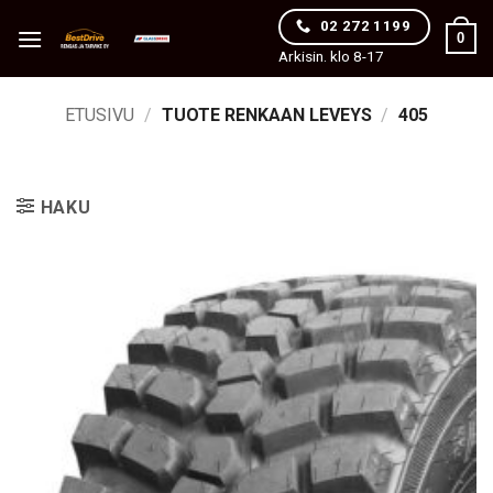
Skip
02 272 1199
0
to
Arkisin. klo 8-17
content
ETUSIVU
/
TUOTE RENKAAN LEVEYS
/
405
HAKU