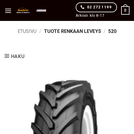
Skip
02 272 1199
0
to
Arkisin. klo 8-17
content
ETUSIVU
/
TUOTE RENKAAN LEVEYS
/
520
HAKU