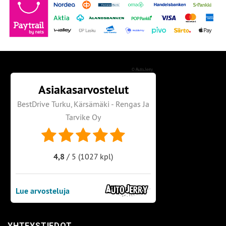
©
AutoJerry
YHTEYSTIEDOT