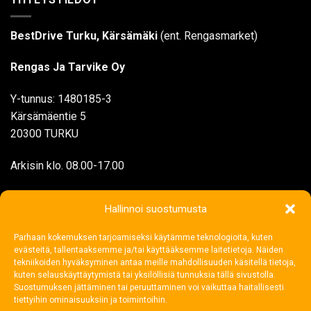
BestDrive Turku, Kärsämäki
(ent. Rengasmarket)
Rengas Ja Tarvike Oy
Y-tunnus: 1480185-3
Kärsämäentie 5
20300 TURKU
Arkisin klo. 08.00-17.00
myynti@rengasjatarvike.com
Hallinnoi suostumusta
Parhaan kokemuksen tarjoamiseksi käytämme teknologioita, kuten
02 272 1199
evästeitä, tallentaaksemme ja/tai käyttääksemme laitetietoja. Näiden
tekniikoiden hyväksyminen antaa meille mahdollisuuden käsitellä tietoja,
kuten selauskäyttäytymistä tai yksilöllisiä tunnuksia tällä sivustolla.
Suostumuksen jättäminen tai peruuttaminen voi vaikuttaa haitallisesti
tiettyihin ominaisuuksiin ja toimintoihin.