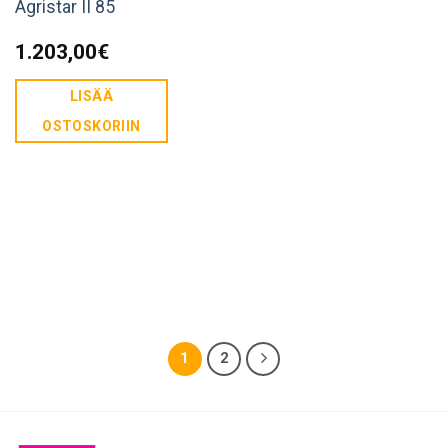
Agristar II 85
1.203,00
€
LISÄÄ
OSTOSKORIIN
1
2