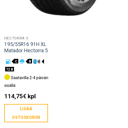
HECTORRA 5
195/55R16 91H XL
Matador Hectorra 5
C
B
72 B
Saatavilla 2-4 päivän
sisällä
114,75
€
kpl
LISÄÄ
OSTOSKORIIN