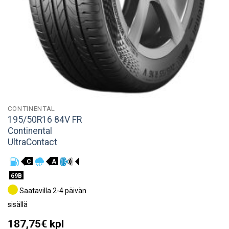
CONTINENTAL
195/50R16 84V FR
Continental
UltraContact
C
A
69B
Saatavilla 2-4 päivän
sisällä
187,75
€
kpl