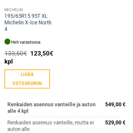
MICHELIN
195/65R15 95T XL
Michelin X-Ice North
4
Heti varastossa
Alkuperäinen
Nykyinen
133,50
€
123,50
€
hinta
hinta
kpl
oli:
on:
LISÄÄ
133,50€.
123,50€.
OSTOSKORIIN
Renkaiden asennus vanteille ja auton
549,00 €
alle 4 kpl
Renkaiden asennus vanteille, mutta ei
529,00 €
auton alle