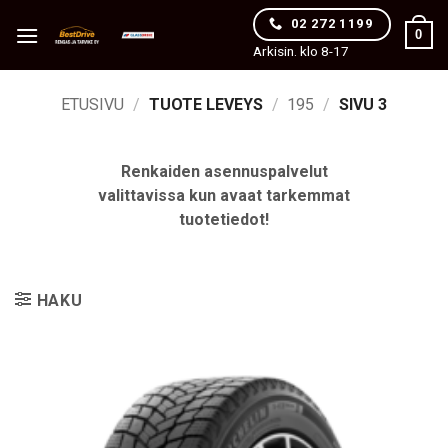
Skip
02 272 1199
0
to
Arkisin. klo 8-17
content
ETUSIVU
/
TUOTE LEVEYS
/
195
/
SIVU 3
Renkaiden asennuspalvelut
valittavissa kun avaat tarkemmat
tuotetiedot!
HAKU