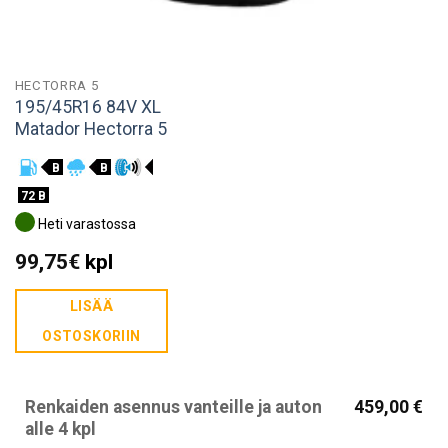
HECTORRA 5
195/45R16 84V XL
Matador Hectorra 5
B
B
72 B
Heti varastossa
99,75
€
kpl
LISÄÄ
OSTOSKORIIN
Renkaiden asennus vanteille ja auton
459,00 €
alle 4 kpl