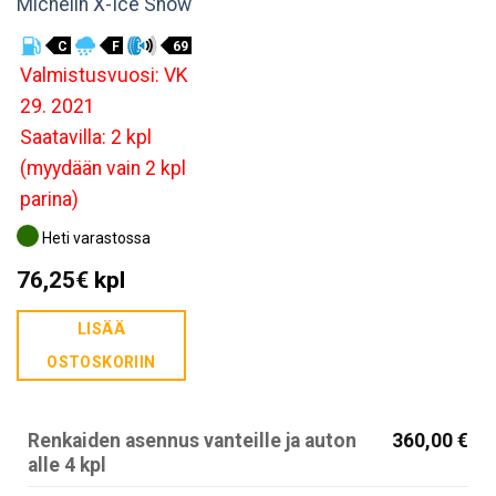
Michelin X-Ice Snow
C
F
69
Valmistusvuosi: VK
29. 2021
Saatavilla: 2 kpl
(myydään vain 2 kpl
parina)
Heti varastossa
76,25
€
kpl
LISÄÄ
OSTOSKORIIN
Renkaiden asennus vanteille ja auton
360,00 €
alle 4 kpl