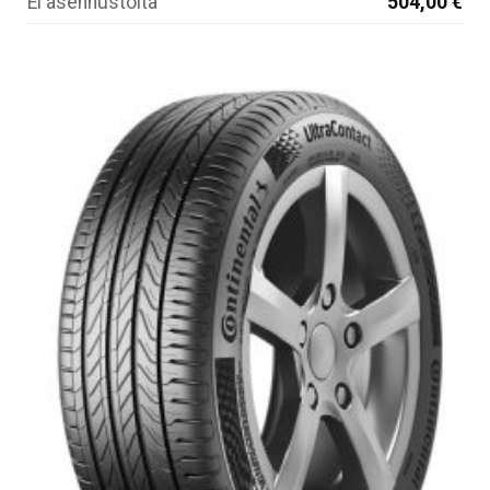
Ei asennustöitä
504,00 €