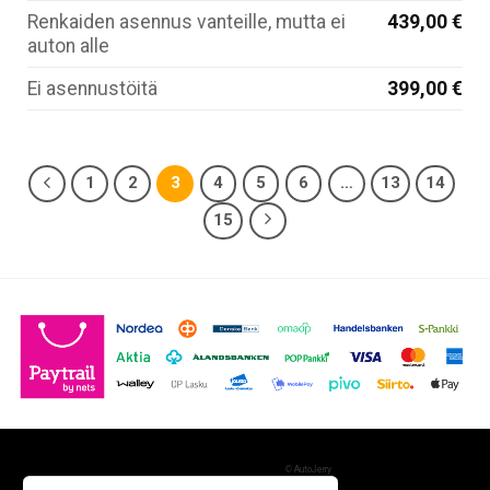
Renkaiden asennus vanteille, mutta ei
439,00 €
auton alle
Ei asennustöitä
399,00 €
1
2
3
4
5
6
…
13
14
15
©
AutoJerry