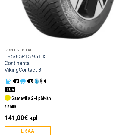
CONTINENTAL
195/65R15 95T XL
Continental
VikingContact 8
B
D
68 A
Saatavilla 2-4 päivän
sisällä
141,00
€
kpl
LISÄÄ