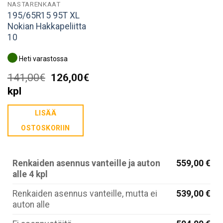
NASTARENKAAT
195/65R15 95T XL
Nokian Hakkapeliitta
10
Heti varastossa
Alkuperäinen
Nykyinen
141,00
€
126,00
€
hinta
hinta
kpl
oli:
on:
LISÄÄ
141,00€.
126,00€.
OSTOSKORIIN
Renkaiden asennus vanteille ja auton
559,00 €
alle 4 kpl
Renkaiden asennus vanteille, mutta ei
539,00 €
auton alle