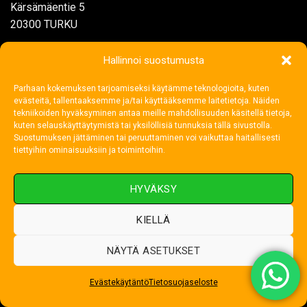
Kärsämäentie 5
20300 TURKU
Arkisin klo. 08.00-17.00
Hallinnoi suostumusta
myynti@rengasjatarvike.com
Parhaan kokemuksen tarjoamiseksi käytämme teknologioita, kuten
evästeitä, tallentaaksemme ja/tai käyttääksemme laitetietoja. Näiden
tekniikoiden hyväksyminen antaa meille mahdollisuuden käsitellä tietoja,
kuten selauskäyttäytymistä tai yksilöllisiä tunnuksia tällä sivustolla.
02 272 1199
Suostumuksen jättäminen tai peruuttaminen voi vaikuttaa haitallisesti
tiettyihin ominaisuuksiin ja toimintoihin.
HYVÄKSY
KIELLÄ
NÄYTÄ ASETUKSET
Evästekäytäntö
Tietosuojaseloste
Visa
MasterCard
Credit