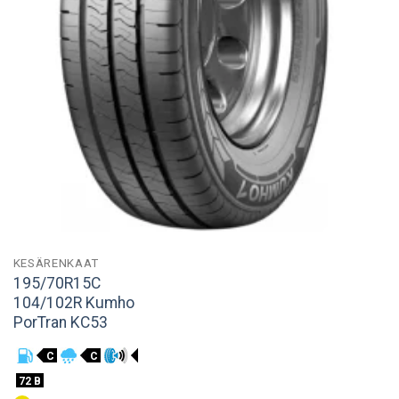
KESÄRENKAAT
195/70R15C
104/102R Kumho
PorTran KC53
C
C
72 B