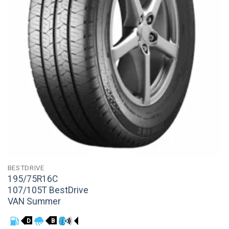
BESTDRIVE
195/75R16C
107/105T BestDrive
VAN Summer
D
B