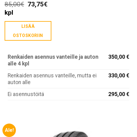
Alkuperäinen
Nykyinen
85,00
€
73,75
€
hinta
hinta
kpl
oli:
on:
LISÄÄ
85,00€.
73,75€.
OSTOSKORIIN
Renkaiden asennus vanteille ja auton
350,00 €
alle 4 kpl
Renkaiden asennus vanteille, mutta ei
330,00 €
auton alle
Ei asennustöitä
295,00 €
Ale!