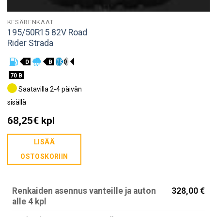
KESÄRENKAAT
195/50R15 82V Road
Rider Strada
D
B
70 B
Saatavilla 2-4 päivän
sisällä
68,25
€
kpl
LISÄÄ
OSTOSKORIIN
Renkaiden asennus vanteille ja auton
328,00 €
alle 4 kpl