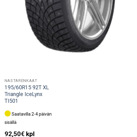
NASTARENKAAT
195/60R15 92T XL
Triangle IceLynx
TI501
Saatavilla 2-4 päivän
sisällä
92,50
€
kpl