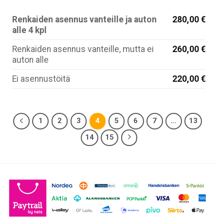
Renkaiden asennus vanteille ja auton
280,00 €
alle 4 kpl
Renkaiden asennus vanteille, mutta ei
260,00 €
auton alle
Ei asennustöitä
220,00 €
1
2
3
4
5
6
7
…
13
14
15