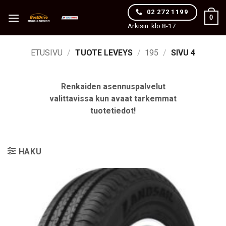
Skip
02 272 1199
0
to
Arkisin. klo 8-17
content
ETUSIVU
/
TUOTE LEVEYS
/
195
/
SIVU 4
Renkaiden asennuspalvelut
valittavissa kun avaat tarkemmat
tuotetiedot!
HAKU