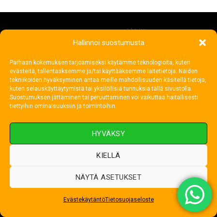
©
AutoJerry
Hallinnoi suostumusta
Parhaan kokemuksen tarjoamiseksi käytämme teknologioita, kuten
evästeitä, tallentaaksemme ja/tai käyttääksemme laitetietoja. Näiden
tekniikoiden hyväksyminen antaa meille mahdollisuuden käsitellä tietoja,
kuten selauskäyttäytymistä tai yksilöllisiä tunnuksia tällä sivustolla.
Suostumuksen jättäminen tai peruuttaminen voi vaikuttaa haitallisesti
tiettyihin ominaisuuksiin ja toimintoihin.
HYVÄKSY
KIELLÄ
NÄYTÄ ASETUKSET
YHTEYSTIEDOT
Evästekäytäntö
Tietosuojaseloste
BestDrive Turku, Kärsämäki
(ent. Rengasmarket)