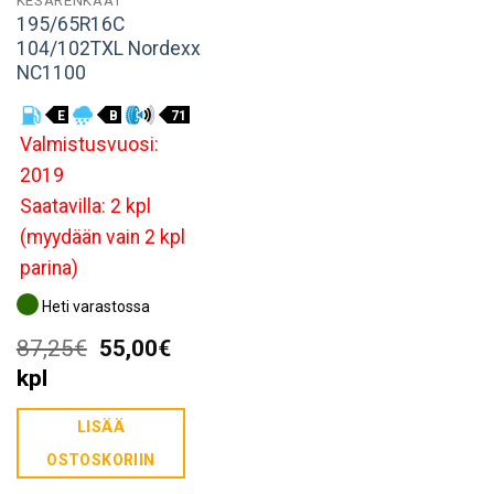
KESÄRENKAAT
195/65R16C
104/102TXL Nordexx
NC1100
E
B
71
Valmistusvuosi:
2019
Saatavilla: 2 kpl
(myydään vain 2 kpl
parina)
Heti varastossa
Alkuperäinen
Nykyinen
87,25
€
55,00
€
hinta
hinta
kpl
oli:
on:
LISÄÄ
87,25€.
55,00€.
OSTOSKORIIN