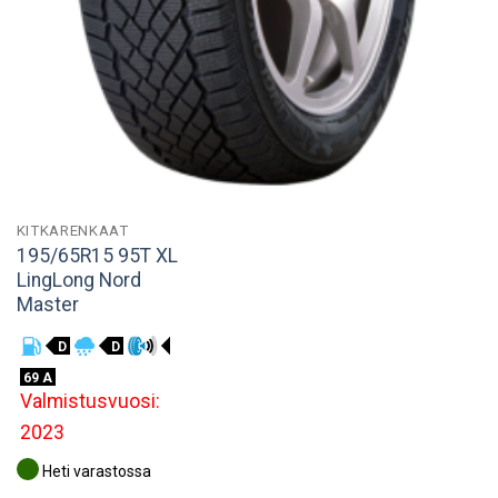
KITKARENKAAT
195/65R15 95T XL
LingLong Nord
Master
D
D
69 A
Valmistusvuosi:
2023
Heti varastossa